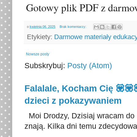
Gotowy plik PDF z darmow
o
kwietnia 06, 2025
Brak komentarzy:
Etykiety:
Darmowe materiały edukacy
Nowsze posty
Subskrybuj:
Posty (Atom)
Falalale, Kocham Cię 💟💟
dzieci z pokazywaniem
Moi Drodzy, Dzisiaj wracam do p
znają. Kilka dni temu zdecydowa