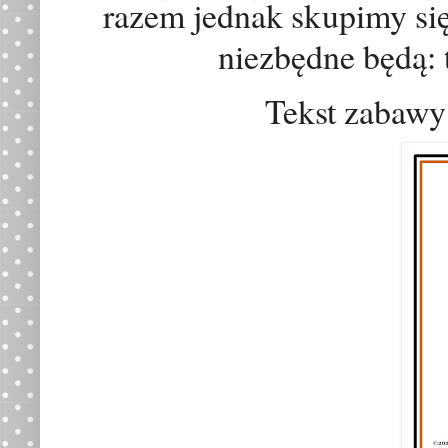
razem jednak skupimy się
niezbędne b
ę
d
ą
:
Tekst zabawy