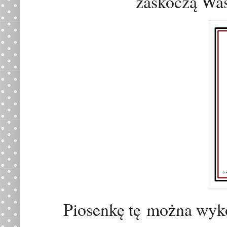
zaskoczą Wa
Piosenkę t
ę
można wykon