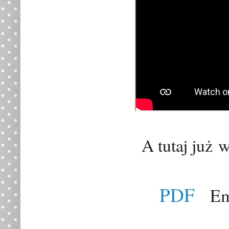
A tutaj ju
ż
w
PDF
Emoc