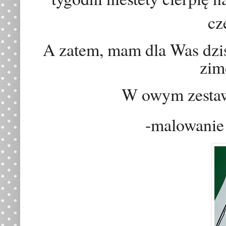
cz
A zatem, mam dla Was dzi
zim
W owym zestaw
-malowanie