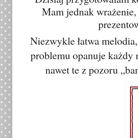
Mam jednak wra
ż
enie,
prezento
Niezwykle łatwa melodia, 
problemu opanuje każdy
nawet te z pozoru „ba