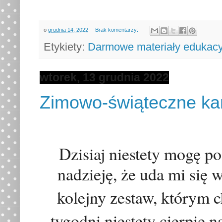
o
grudnia 14, 2022
Brak komentarzy:
Etykiety:
Darmowe materiały edukacy
wtorek, 13 grudnia 2022
Zimowo-świąteczne ka
Dzisiaj niestety mogę po
nadziej
ę
, że uda mi się
kolejny zestaw, którym c
tygodni niestety cierpię 