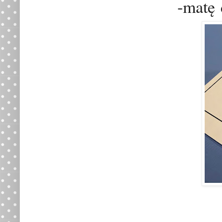
-mat
ę