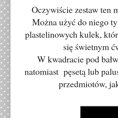
Oczywiście zestaw ten 
Można użyć do niego t
plastelinowych kulek, kt
się świetnym ć
W kwadracie pod bał
natomiast
p
ę
set
ą lub pal
przedmiotów, ja