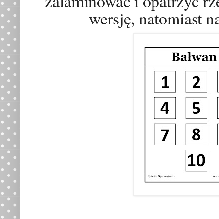
zalaminować i opatrzyć rz
wersję, natomiast n