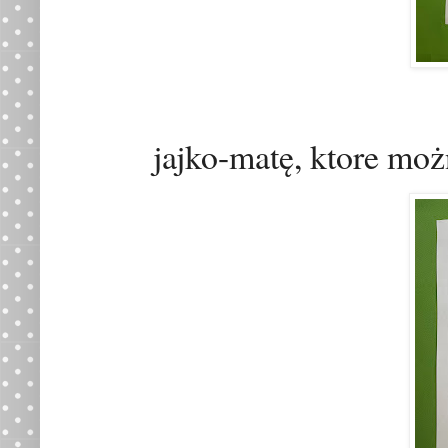
jajko-mat
ę
, ktore mo
ż