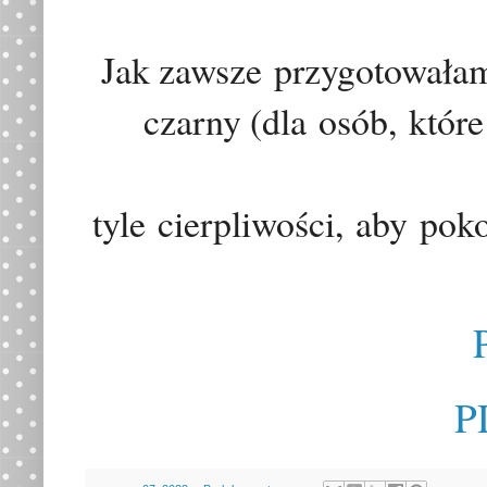
Jak zawsze
przygotowała
czarny (dla
osób
,
które
tyle
cierpliwości,
aby
pok
P