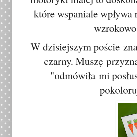
które wspaniale wpływa 
wzrokowo-
W dzisiejszym
poście
znaj
czarny. Musz
ę
przyzn
"
odmówiła
mi
posłu
pokoloru