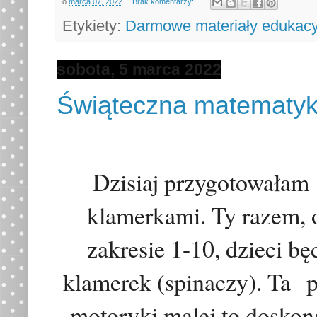
o
marca 07, 2022
Brak komentarzy:
Etykiety:
Darmowe materiały edukacy
sobota, 5 marca 2022
Świąteczna matematyk
Dzisiaj
przygotowałam
klamerkami. Ty razem, o
zakresie 1-10, dzieci b
klamerek (spinaczy). Ta p
motoryki malej to
doskon