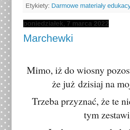
Etykiety:
Darmowe materiały edukacy
poniedziałek, 7 marca 2022
Marchewki
Mimo, iż do wiosny pozost
ż
e
już
dzisiaj na moj
Trzeba
przyznać
,
ż
e te 
tym zesta