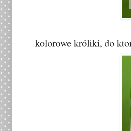
kolorowe kr
ó
liki, do k