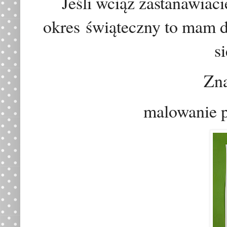
Jeśli wciąż zastanawiac
okres
ś
wi
ą
teczny to mam 
s
Zn
malowanie p