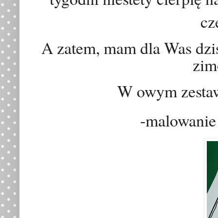
cz
A zatem, mam dla Was dzi
zim
W owym zestaw
-malowanie