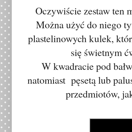
Oczywiście zestaw ten 
Można użyć do niego t
plastelinowych kulek, kt
się świetnym ć
W kwadracie pod bał
natomiast
p
ę
set
ą lub pal
przedmiotów, ja