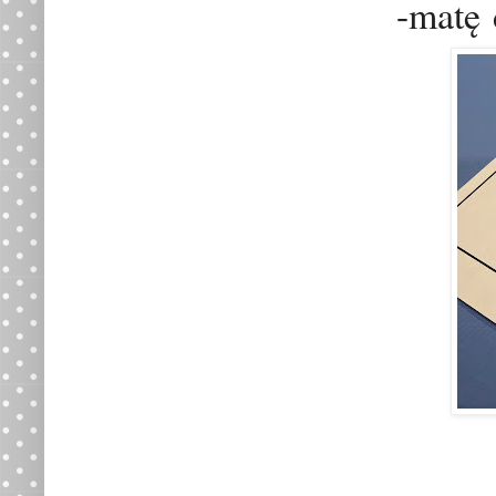
-mat
ę