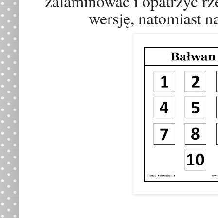
zalaminować i opatrzyć rz
wersję, natomiast n