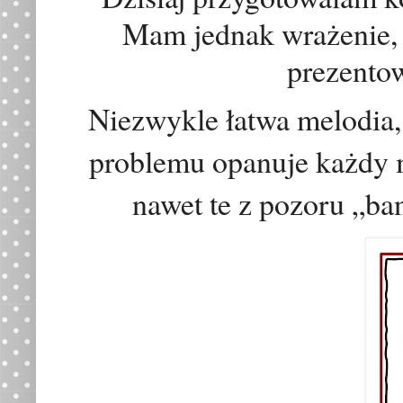
Mam jednak wra
ż
enie,
prezento
Niezwykle łatwa melodia, 
problemu opanuje każdy
nawet te z pozoru „ba