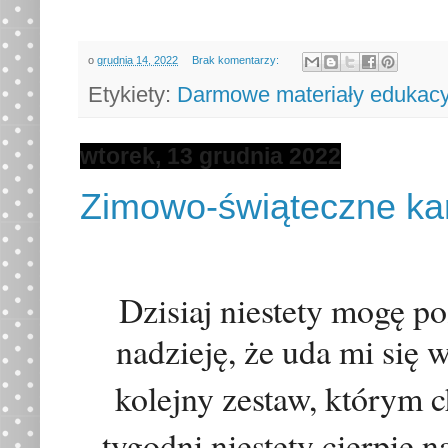
o
grudnia 14, 2022
Brak komentarzy:
Etykiety:
Darmowe materiały edukacy
wtorek, 13 grudnia 2022
Zimowo-świąteczne ka
Dzisiaj niestety mogę po
nadziej
ę
, że uda mi się
kolejny zestaw, którym c
tygodni niestety cierpię 